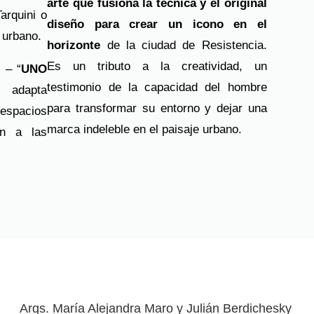
arte que fusiona la técnica y el original
Tarquini o
diseño para crear un icono en el
o urbano.
horizonte
de la ciudad de Resistencia.
Es un tributo a la creatividad, un
, – “
UNO
testimonio de la capacidad del hombre
dapta
para transformar su entorno y dejar una
espacios
marca indeleble en el paisaje urbano.
an a las
Arqs. María Alejandra Maro y Julián Berdichesky