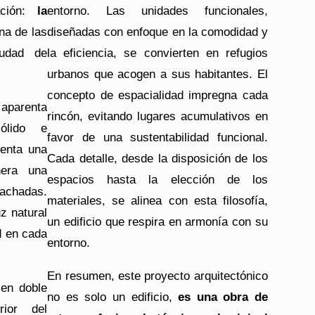
ación:
la
entorno. Las unidades funcionales,
una de las
diseñadas con enfoque en la comodidad y
iudad de
la eficiencia, se convierten en refugios
urbanos que acogen a sus habitantes.
El
concepto de espacialidad impregna cada
 aparenta
rincón, evitando lugares acumulativos en
ólido e
favor de una sustentabilidad funcional.
senta una
Cada detalle, desde la disposición de los
nera una
espacios hasta la elección de los
fachadas.
materiales, se alinea con esta filosofía,
z natural
un edificio que respira en armonía con su
d en cada
entorno.
En resumen, este proyecto arquitectónico
 en doble
no es solo un edificio,
es una obra de
rior del