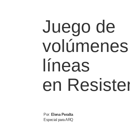
Juego de
volúmenes
líneas
en Resiste
Por:
Elena Peralta
Especial para ARQ