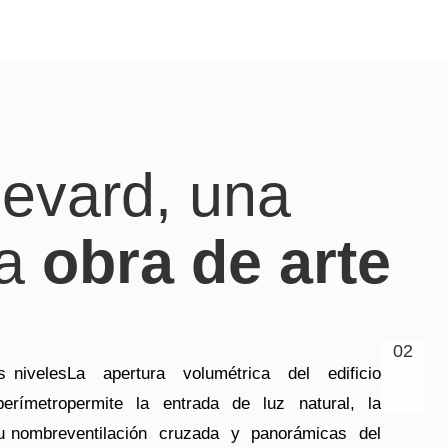
evard, una
ra
obra de arte
02
s niveles
La apertura volumétrica del edificio
perímetro
permite la entrada de luz natural, la
u nombre
ventilación cruzada y panorámicas del