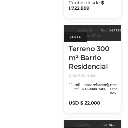
Cuotas desde
$
1.722.899
GRAN
Cód.
VGARB3
ARBOLEDAS
VENTA
Terreno 300
m² Barrio
Residencial
Gran Arboledas
300
Financiación:
Entrega:
Dcto
m²
12 Cuotas
50%
Ctdo:
15%
USD $ 22.000
GRAN
Cód.
GA-