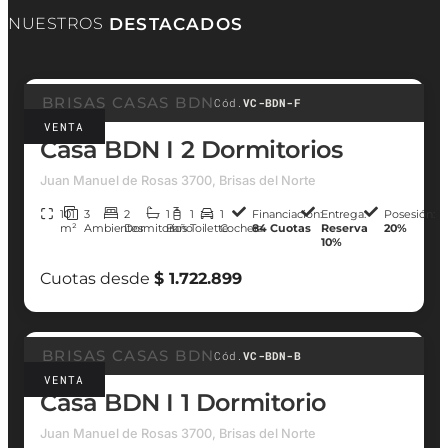
NUESTROS
DESTACADOS
BRISAS CASAS BDN
Cód.
VC-BDN-F
VENTA
Casa BDN I 2 Dormitorios
Juan Manuel de Rosas 3700, Brisas del Norte
101
3
2
1
1
1
Financiación:
Entrega:
Posesión:
m²
Ambientes
Dormitorios
Baño
Toilette
Cochera
84 Cuotas
Reserva
20%
10%
Cuotas desde
$ 1.722.899
BRISAS CASAS BDN
Cód.
VC-BDN-B
VENTA
Casa BDN I 1 Dormitorio
Juan Manuel de Rosas 3700, Brisas del Norte