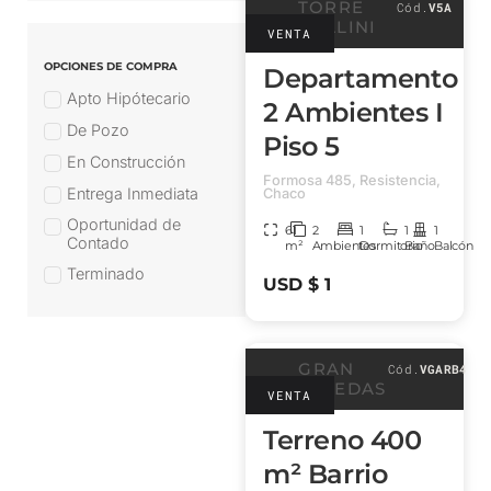
TORRE
Cód.
V5A
NATALINI
VENTA
OPCIONES DE COMPRA
Departamento
Apto Hipótecario
2 Ambientes I
De Pozo
Piso 5
En Construcción
Formosa 485, Resistencia,
Entrega Inmediata
Chaco
Oportunidad de
61
2
1
1
1
Contado
m²
Ambientes
Dormitorio
Baño
Balcón
Terminado
USD $ 1
GRAN
Cód.
VGARB4
ARBOLEDAS
VENTA
Terreno 400
m² Barrio