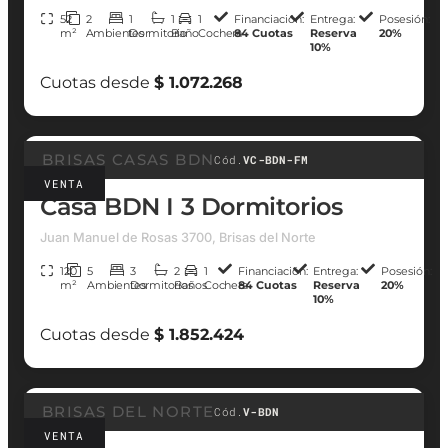
52
2
1
1
1
Financiación:
Entrega:
Posesión:
m²
Ambientes
Dormitorio
Baño
Cochera
84 Cuotas
Reserva
20%
10%
Cuotas desde
$ 1.072.268
BRISAS CASAS BDN
Cód.
VC-BDN-FM
VENTA
Casa BDN I 3 Dormitorios
Juan Manuel de Rosas 3700, Brisas del Norte
120
5
3
2
1
Financiación:
Entrega:
Posesión:
m²
Ambientes
Dormitorios
Baños
Cochera
84 Cuotas
Reserva
20%
10%
Cuotas desde
$ 1.852.424
BRISAS DEL NORTE
Cód.
V-BDN
VENTA