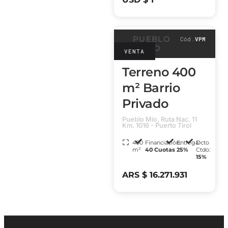
PUEBLO
Cód.
VPM
MÍO
VENTA
Terreno 400
m² Barrio
Privado
Pueblo Mío, Ruta Nac. 11
Km. 1016 - Puerto Tirol
400
Financiación:
Entrega:
Dcto
m²
40 Cuotas
25%
Ctdo:
15%
ARS $ 16.271.931