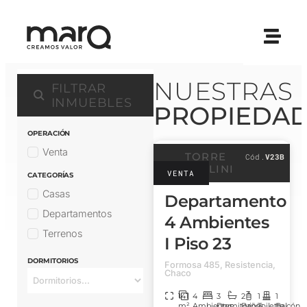
NUESTRAS
FILTRAR
INMUEBLES
PROPIEDA
OPERACIÓN
Venta
TORRE
Cód.
V23B
NATALINI
VENTA
CATEGORÍAS
Casas
Departamento
Departamentos
4 Ambientes
Terrenos
I Piso 23
DORMITORIOS
Formosa 485, Resistencia,
Chaco
141
4
3
2
1
1
m²
Ambientes
Dormitorios
Baños
Toilette
Balcón