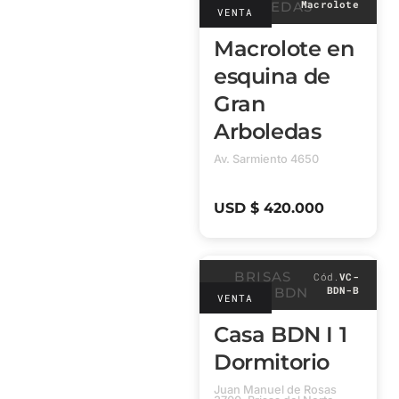
Macrolote
ARBOLEDAS
VENTA
Macrolote en
esquina de
Gran
Arboledas
Av. Sarmiento 4650
USD $ 420.000
BRISAS
Cód.
VC-
BDN-B
CASAS BDN
VENTA
Casa BDN I 1
Dormitorio
Juan Manuel de Rosas