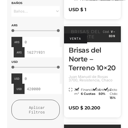
BAÑOS
USD $ 1
ARS
BRISAS DEL
Cód.
V-
BDN
NORTE
VENTA
ARS
Brisas del
ARS
Norte –
USD
Terreno 10×20
Juan Manuél de Rosas
USD
3700, Resistencia, Chaco
USD
212
Financiación:
Entrega:
Dcto
m²
6 Cuotas
50%
Ctdo:
15%
Aplicar
USD $ 20.200
Filtros