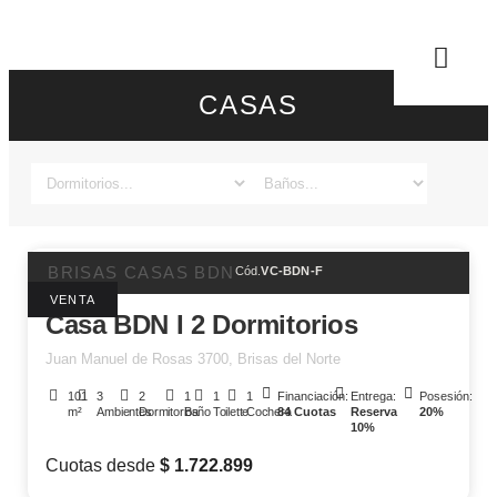
CASAS
BRISAS CASAS BDN
Cód.
VC-BDN-F
VENTA
Casa BDN I 2 Dormitorios
Juan Manuel de Rosas 3700, Brisas del Norte
101
3
2
1
1
1
Financiación:
Entrega:
Posesión:
m²
Ambientes
Dormitorios
Baño
Toilette
Cochera
84 Cuotas
Reserva
20%
10%
Cuotas desde
$ 1.722.899