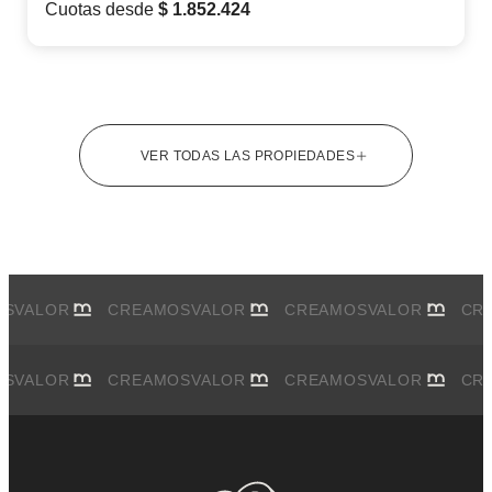
Cuotas desde
$ 1.852.424
VER TODAS LAS PROPIEDADES
OS
VALOR
CREAMOS
VALOR
CREAMOS
VALOR
CR
OS
VALOR
CREAMOS
VALOR
CREAMOS
VALOR
CR