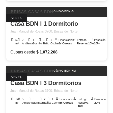
BRISAS CASAS BDN
Cód.
VC-BDN-B
VENTA
Casa BDN I 1 Dormitorio
Juan Manuel de Rosas 3700, Brisas del Norte
52
2
1
1
1
Financiación:
Entrega:
Posesión:
m²
Ambientes
Dormitorio
Baño
Cochera
84 Cuotas
Reserva 10%
20%
Cuotas desde
$ 1.072.268
BRISAS CASAS BDN
Cód.
VC-BDN-FM
VENTA
Casa BDN I 3 Dormitorios
Juan Manuel de Rosas 3700, Brisas del Norte
120
5
3
2
1
Financiación:
Entrega:
Posesión:
m²
Ambientes
Dormitorios
Baños
Cochera
84 Cuotas
Reserva
20%
10%