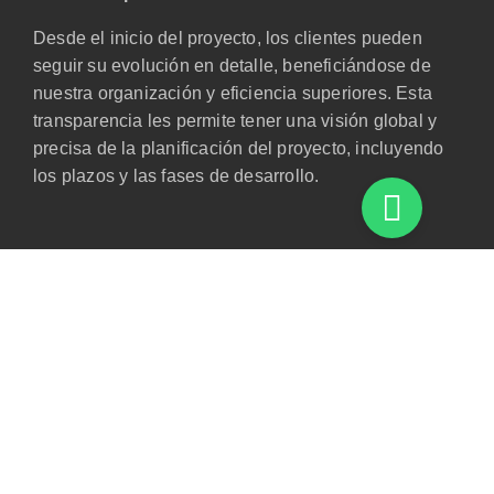
Desde el inicio del proyecto, los clientes pueden
seguir su evolución en detalle, beneficiándose de
nuestra organización y eficiencia superiores. Esta
transparencia les permite tener una visión global y
precisa de la planificación del proyecto, incluyendo
los plazos y las fases de desarrollo.
NUESTRA
ORGANIZACIÓN
Nuestra alta exigencia y niveles de organización
aseguran que los clientes estén siempre