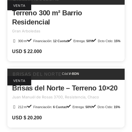
VENTA
Terreno 300 m² Barrio
Residencial
Gran Arboledas
300 m²
Financiación:
12 Cuotas
Entrega:
50%
Dcto Ctdo:
15%
USD $ 22.000
BRISAS DEL NORTE
Cód.
V-BDN
VENTA
Brisas del Norte – Terreno 10×20
Juan Manuél de Rosas 3700, Resistencia, Chaco
212 m²
Financiación:
6 Cuotas
Entrega:
50%
Dcto Ctdo:
15%
USD $ 20.200