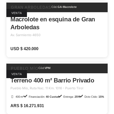
GRAN ARBOLEDAS
Cód.
GA-Macrolote
VENTA
Macrolote en esquina de Gran
Arboledas
Av. Sarmiento 4650
USD $ 420.000
PUEBLO MÍO
Cód.
VPM
VENTA
Terreno 400 m² Barrio Privado
Pueblo Mío, Ruta Nac. 11 Km. 1016 - Puerto Tirol
400 m²
Financiación:
40 Cuotas
Entrega:
25%
Dcto Ctdo:
15%
ARS $ 16.271.931