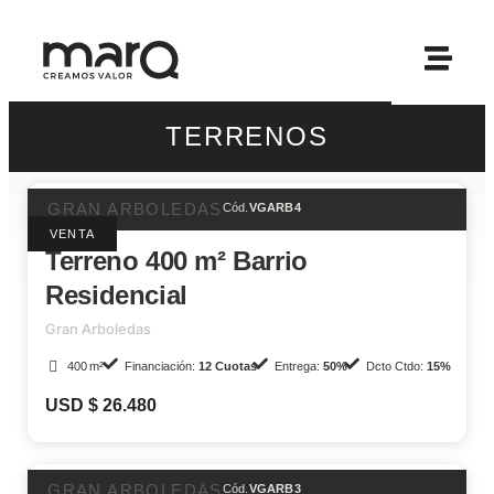
TERRENOS
GRAN ARBOLEDAS
Cód.
VGARB4
VENTA
Terreno 400 m² Barrio
Residencial
Gran Arboledas
400 m²
Financiación:
12 Cuotas
Entrega:
50%
Dcto Ctdo:
15%
USD $ 26.480
GRAN ARBOLEDAS
Cód.
VGARB3