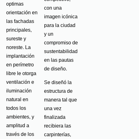
optimas
con una
orientación en
imagen icónica
las fachadas
para la ciudad
principales,
y un
sureste y
compromiso de
noreste. La
sustentabilidad
implantación
en las pautas
en perímetro
de diseño.
libre le otorga
ventilación e
Se diseñó la
iluminación
estructura de
natural en
manera tal que
todos los
una vez
ambientes, y
finalizada
amplitud a
recibiera las
través de los
carpinterías,