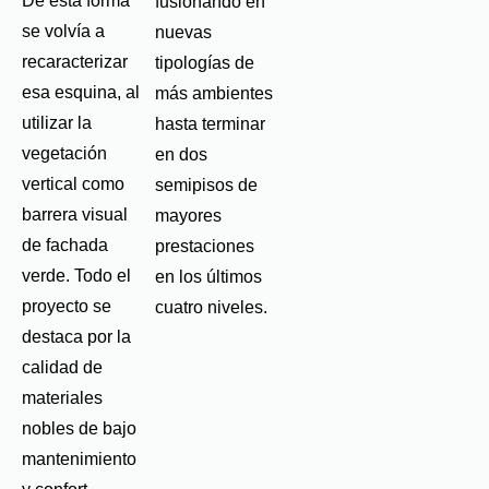
De esta forma
fusionando en
se volvía a
nuevas
recaracterizar
tipologías de
esa esquina, al
más ambientes
utilizar la
hasta terminar
vegetación
en dos
vertical como
semipisos de
barrera visual
mayores
de fachada
prestaciones
verde. Todo el
en los últimos
proyecto se
cuatro niveles.
destaca por la
calidad de
materiales
nobles de bajo
mantenimiento