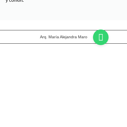
y confort.
Arq. María Alejandra Maro
03
04