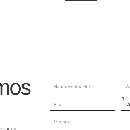
mos
Nombre Completo
Wha
Email
Me I
Comentarios
esitás.