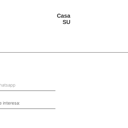
Casa
SU
tsapp
nteresa Saber