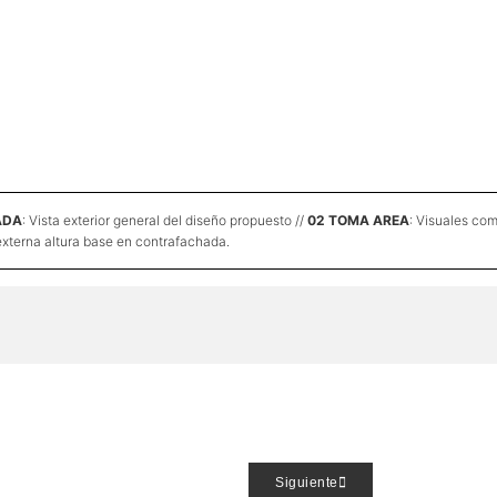
ADA
: Vista exterior general del diseño propuesto //
02 TOMA AREA
: Visuales com
 externa altura base en contrafachada.
Siguiente