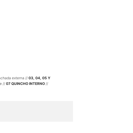
achada externa //
03, 04, 05 Y
e //
07 QUINCHO INTERNO
//