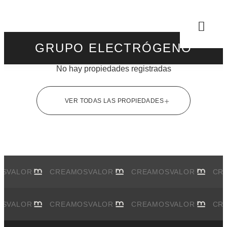
GRUPO ELECTRÓGENO
No hay propiedades registradas
VER TODAS LAS PROPIEDADES
OS
VALOR
CREAMOS
VALOR
CREAMOS
VALOR
CR
OS
VALOR
CREAMOS
VALOR
CREAMOS
VALOR
CR