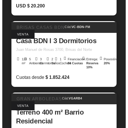
USD $ 20.200
BRISAS CASAS BDN
Cód.
VC-BDN-FM
VENTA
Casa BDN I 3 Dormitorios
Juan Manuel de Rosas 3700, Brisas del Norte
120
5
3
2
1
Financiación:
Entrega:
Posesión:
m²
Ambientes
Dormitorios
Baños
Cochera
84 Cuotas
Reserva
20%
10%
Cuotas desde
$ 1.852.424
GRAN ARBOLEDAS
Cód.
VGARB4
VENTA
Terreno 400 m² Barrio
Residencial