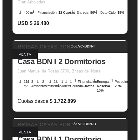
Gran Arboledas
400 m²
Financiación:
12 Cuotas
Entrega:
50%
Dcto Ctdo:
15%
USD $ 26.480
BRISAS CASAS BDN
Cód.
VC-BDN-F
VENTA
Casa BDN I 2 Dormitorios
Juan Manuel de Rosas 3700, Brisas del Norte
101
3
2
1
1
1
Financiación:
Entrega:
Posesión:
m²
Ambientes
Dormitorios
Baño
Toilette
Cochera
84 Cuotas
Reserva
20%
10%
Cuotas desde
$ 1.722.899
BRISAS CASAS BDN
Cód.
VC-BDN-B
VENTA
Casa BDN I 1 Dormitorio