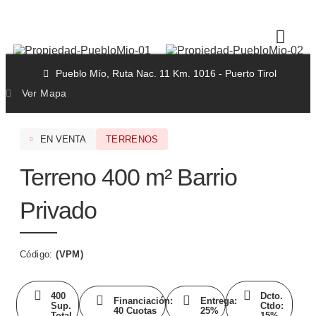
Pueblo Mío, Ruta Nac. 11 Km. 1016 - Puerto Tirol
Ver Mapa
EN VENTA
TERRENOS
Terreno 400 m² Barrio
Privado
Código:
(VPM)
400
Dcto.
Financiación:
Entrega:
Sup.
Ctdo:
40 Cuotas
25%
Total
15%