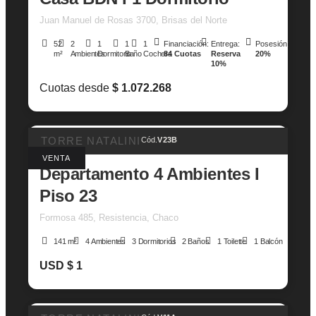
Juan Manuel de Rosas 3700, Brisas del Norte
52
2
1
1
1
Financiación:
Entrega:
Posesión:
m²
Ambientes
Dormitorio
Baño
Cochera
84 Cuotas
Reserva
20%
10%
Cuotas desde
$ 1.072.268
TORRE NATALINI
Cód.
V23B
VENTA
Departamento 4 Ambientes I
Piso 23
Formosa 485, Resistencia, Chaco
141 m²
4 Ambientes
3 Dormitorios
2 Baños
1 Toilette
1 Balcón
USD $ 1