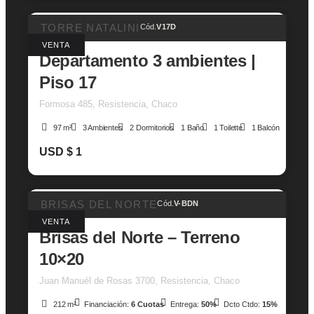
TORRE NATALINI
Cód.
V17D
VENTA
Departamento 3 ambientes |
Piso 17
Formosa 485, Resistencia, Chaco
97 m²
3 Ambientes
2 Dormitorios
1 Baño
1 Toilette
1 Balcón
USD $ 1
BRISAS DEL NORTE
Cód.
V-BDN
VENTA
Brisas del Norte – Terreno
10×20
Juan Manuél de Rosas 3700, Resistencia, Chaco
212 m²
Financiación:
6 Cuotas
Entrega:
50%
Dcto Ctdo:
15%