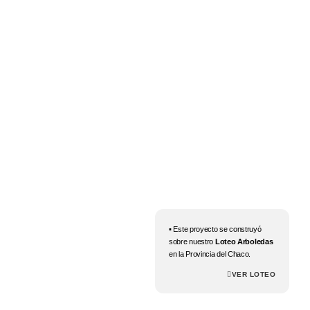
▪️ Este proyecto se construyó
sobre nuestro
Loteo Arboledas
en la Provincia del Chaco.
VER LOTEO