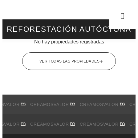
REFORESTACIÓN AUTÓCTONA
No hay propiedades registradas
VER TODAS LAS PROPIEDADES
OS
VALOR
CREAMOS
VALOR
CREAMOS
VALOR
CR
OS
VALOR
CREAMOS
VALOR
CREAMOS
VALOR
CR