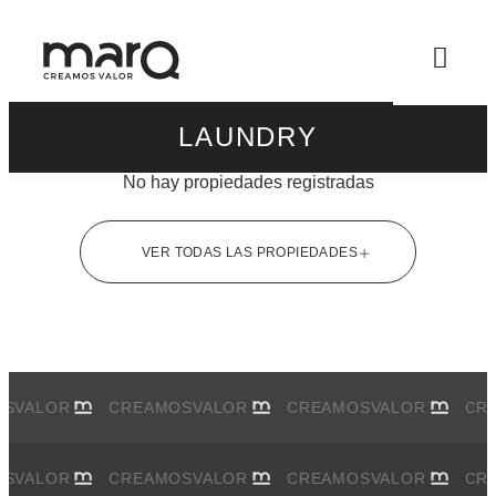
LAUNDRY
No hay propiedades registradas
VER TODAS LAS PROPIEDADES
OS
VALOR
CREAMOS
VALOR
CREAMOS
VALOR
CR
OS
VALOR
CREAMOS
VALOR
CREAMOS
VALOR
CR