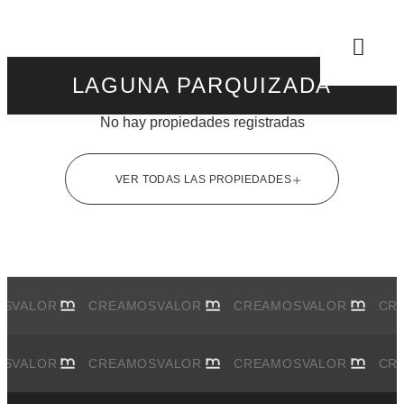
LAGUNA PARQUIZADA
No hay propiedades registradas
VER TODAS LAS PROPIEDADES
OS
VALOR
CREAMOS
VALOR
CREAMOS
VALOR
CR
OS
VALOR
CREAMOS
VALOR
CREAMOS
VALOR
CR